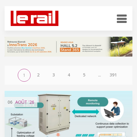
2
3
4
5
...
391
1
06
AOÛT
'26