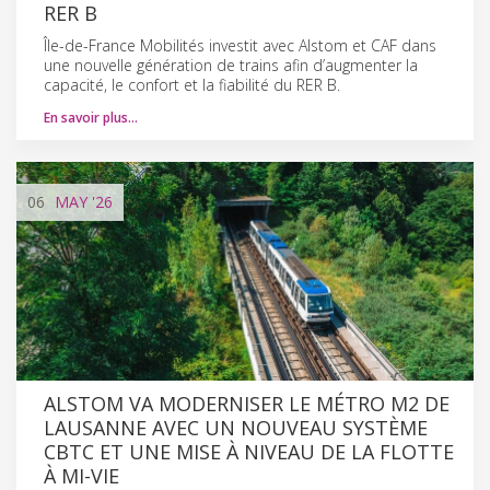
RER B
Île-de-France Mobilités investit avec Alstom et CAF dans
une nouvelle génération de trains afin d’augmenter la
capacité, le confort et la fiabilité du RER B.
En savoir plus…
06
MAY
'26
ALSTOM VA MODERNISER LE MÉTRO M2 DE
LAUSANNE AVEC UN NOUVEAU SYSTÈME
CBTC ET UNE MISE À NIVEAU DE LA FLOTTE
À MI-VIE