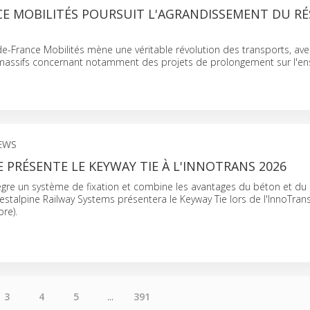
CE MOBILITÉS POURSUIT L'AGRANDISSEMENT DU R
de-France Mobilités mène une véritable révolution des transports, av
massifs concernant notamment des projets de prolongement sur l'e
EWS
 PRÉSENTE LE KEYWAY TIE À L'INNOTRANS 2026
ègre un système de fixation et combine les avantages du béton et du
oestalpine Railway Systems présentera le Keyway Tie lors de l'InnoTran
re).
3
4
5
...
391