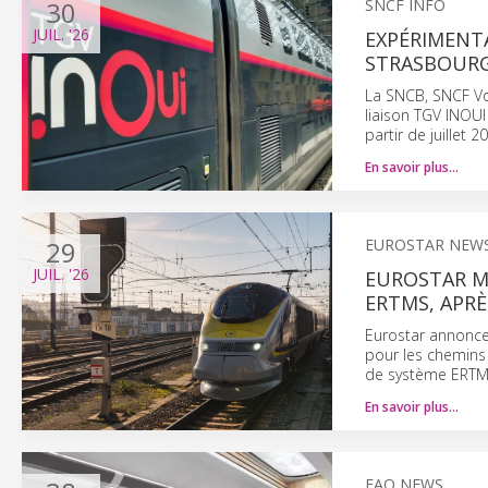
30
SNCF INFO
JUIL.
'26
EXPÉRIMENTA
STRASBOURG
La SNCB, SNCF Vo
liaison TGV INOUI
partir de juillet 2
En savoir plus…
29
EUROSTAR NEW
JUIL.
'26
EUROSTAR ME
ERTMS, APRÈ
Eurostar annonce 
pour les chemins 
de système ERTM
En savoir plus…
EAO NEWS