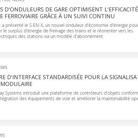
S D'ONDULEURS DE GARE OPTIMISENT L'EFFICACITÉ
 FERROVIAIRE GRÂCE À UN SUIVI CONTINU
ic a présenté le S-EIV-X, un nouvel onduleur d'économie d'énergie pou
le surplus d'énergie de freinage des trains et le réorienter vers les
lectriques des stations via un modèle d'abonnement.
EWS
E D'INTERFACE STANDARDISÉE POUR LA SIGNALIS
E MODULAIRE
way Systems introduit une plateforme de contrôleurs d'objets confo
'intégration des équipements de voie et améliorer la maintenabilité opé
WS