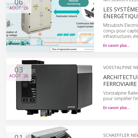
06
AOÛT
'26
LES SYSTÈME
ÉNERGÉTIQUE
Mitsubishi Electr
conçu pour capter 
infrastructures é
En savoir plus…
03
VOESTALPINE N
AOÛT
'26
ARCHITECTUR
FERROVIAIR
Voestalpine Rail
pour simplifier l
En savoir plus…
01
SCHAEFFLER NE