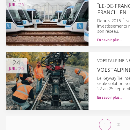
JUIL.
'26
ÎLE-DE-FRAN
FRANCILIEN
Depuis 2016, Île-
investissements 
son réseau.
En savoir plus…
24
VOESTALPINE N
JUIL.
'26
VOESTALPINE
Le Keyway Tie int
seule solution. v
22 au 25 septemb
En savoir plus…
2
1