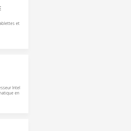
E
ablettes et
sseur Intel
matique en