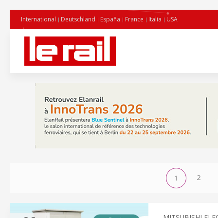
International
Deutschland
España
France
Italia
USA
2
1
MITSUBISHI ELE