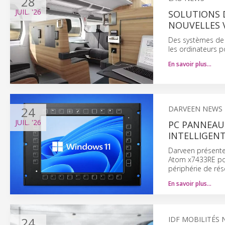
28
JUIL.
'26
SOLUTIONS D
NOUVELLES 
Des systèmes de r
les ordinateurs p
En savoir plus…
24
DARVEEN NEWS
JUIL.
'26
PC PANNEAU
INTELLIGEN
Darveen présente 
Atom x7433RE pou
périphérie de rés
En savoir plus…
24
IDF MOBILITÉS