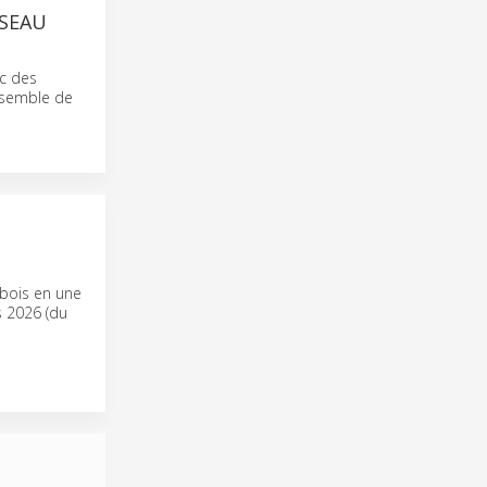
ÉSEAU
ec des
nsemble de
 bois en une
s 2026 (du