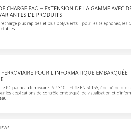
E CHARGE EAO – EXTENSION DE LA GAMME AVEC D
VARIANTES DE PRODUITS
echarge plus rapides et plus polyvalents – pour les téléphones, les t
ortables.
 FERROVIAIRE POUR L'INFORMATIQUE EMBARQUÉE
TE
le PC panneau ferroviaire TVP-310 certifié EN 50155, équipé du proce
r les applications de contrôle embarqué, de visualisation et d'infor
eau.
 NEWS