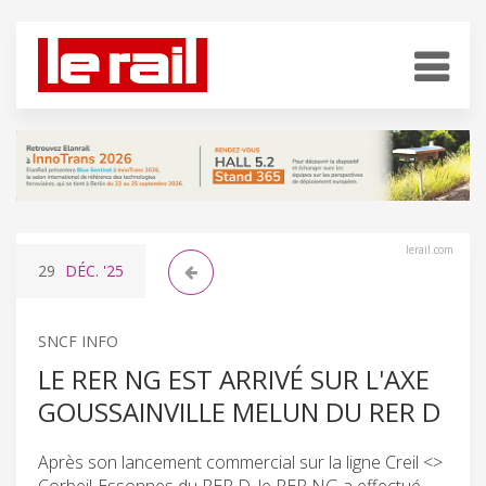
lerail.com
29
DÉC.
'25
SNCF INFO
LE RER NG EST ARRIVÉ SUR L'AXE
GOUSSAINVILLE MELUN DU RER D
Après son lancement commercial sur la ligne Creil <>
Corbeil-Essonnes du RER D, le RER NG a effectué