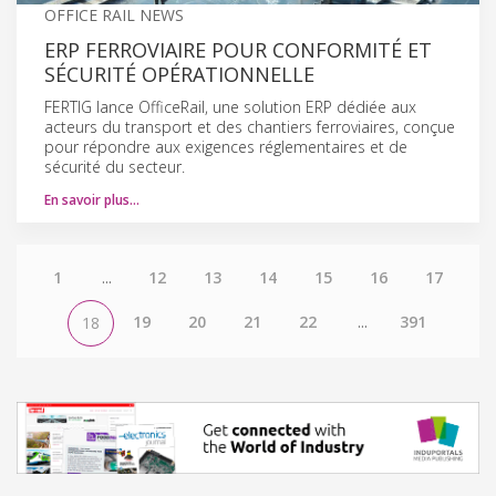
OFFICE RAIL NEWS
ERP FERROVIAIRE POUR CONFORMITÉ ET
SÉCURITÉ OPÉRATIONNELLE
FERTIG lance OfficeRail, une solution ERP dédiée aux
acteurs du transport et des chantiers ferroviaires, conçue
pour répondre aux exigences réglementaires et de
sécurité du secteur.
En savoir plus…
1
...
12
13
14
15
16
17
19
20
21
22
...
391
18