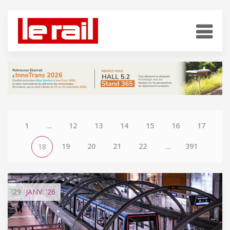
1
...
12
13
14
15
16
17
19
20
21
22
...
391
18
29
JANV.
'26