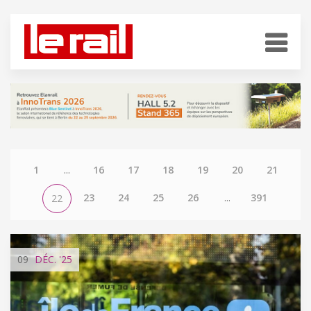
1
...
16
17
18
19
20
21
23
24
25
26
...
391
22
09
DÉC.
'25