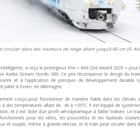
ut circuler dans des hauteurs de neige allant jusqu’à 80 cm (© A
intelligente, a reçu le prestigieux Prix « Red Dot Award 2025 » pour 
se Avelia Stream Nordic X80. Ce prix récompense le design du train, 
ointe et à l’application de principes de développement durable r
 8 juillet à Essen, en Allemagne.
lement conçu pour fonctionner de manière fiable dans les climats 
nt à des températures allant de -40 à +35°C. Il est équipé de systè
on, et il est doté d’un profil aérodynamique à faible traînée. Le tr
nctionnels pour les vélos, les poussettes et les fauteuils roulant
eux et souple, même à grande vitesse, et le train peut circuler dans 