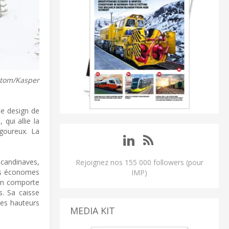
lstom/Kasper
le design de
qui allie la
igoureux. La
scandinaves,
Rejoignez nos 155 000 followers (pour
mes économes
IMP)
ain comporte
s. Sa caisse
des hauteurs
MEDIA KIT