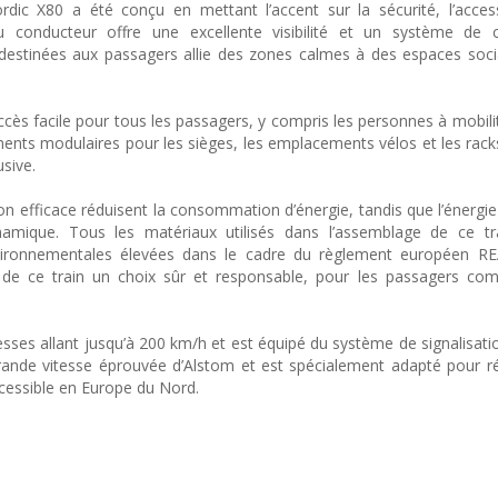
dic X80 a été conçu en mettant l’accent sur la sécurité, l’accessi
u conducteur offre une excellente visibilité et un système de cl
s destinées aux passagers allie des zones calmes à des espaces soc
accès facile pour tous les passagers, y compris les personnes à mobili
ents modulaires pour les sièges, les emplacements vélos et les rac
sive.
on efficace réduisent la consommation d’énergie, tandis que l’énergie
amique. Tous les matériaux utilisés dans l’assemblage de ce tr
ironnementales élevées dans le cadre du règlement européen R
nt de ce train un choix sûr et responsable, pour les passagers c
esses allant jusqu’à 200 km/h et est équipé du système de signalisat
grande vitesse éprouvée d’Alstom et est spécialement adapté pour 
ccessible en Europe du Nord.