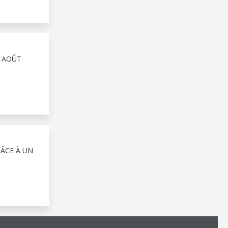
4 AOÛT
RÂCE À UN