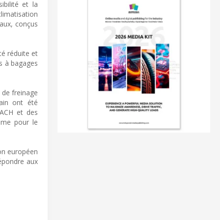
bilité et la
imatisation
iaux, conçus
té réduite et
ks à bagages
 de freinage
ain ont été
EACH et des
omme pour le
ion européen
répondre aux