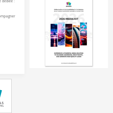
e dédiée :
ccompagner