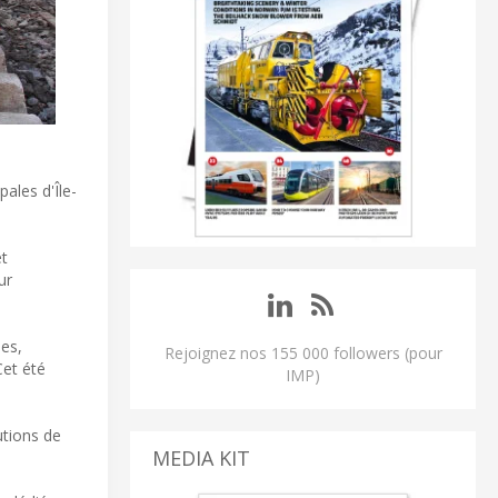
pales d'Île-
et
ur
nes,
Rejoignez nos 155 000 followers (pour
Cet été
IMP)
utions de
MEDIA KIT