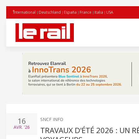
International
Deutschland
España
France
Italia
USA
16
SNCF INFO
AVR.
'26
TRAVAUX D'ÉTÉ 2026 : UN 