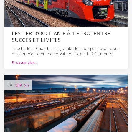
LES TER D’OCCITANIE À 1 EURO, ENTRE
SUCCÈS ET LIMITES
L’audit de la Chambre régionale des comptes avait pour
mission d’étudier le dispositif de ticket TER à un euro.
En savoir plus…
09
SEP
'25