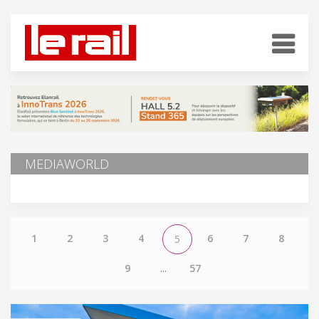
MEDIAWORLD
1
2
3
4
6
7
8
5
9
...
57