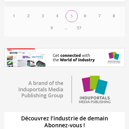
1
2
3
4
6
7
8
5
9
...
57
Découvrez l’industrie de demain
Abonnez-vous !