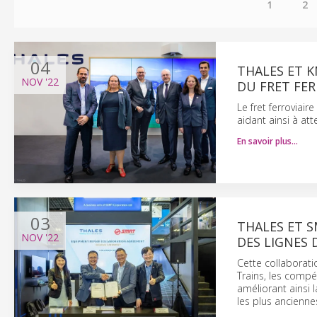
1
2
04
THALES ET 
NOV
'22
DU FRET FER
Le fret ferroviai
aidant ainsi à att
En savoir plus…
03
THALES ET S
NOV
'22
DES LIGNES
Cette collaborati
Trains, les compé
améliorant ainsi l
les plus ancienne