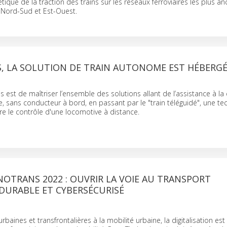
étique de la traction des trains sur les réseaux ferroviaires les plus an
es Nord-Sud et Est-Ouest.
S, LA SOLUTION DE TRAIN AUTONOME EST HÉBERGÉ
s est de maîtriser l’ensemble des solutions allant de l’assistance à la
e, sans conducteur à bord, en passant par le "train téléguidé", une te
e le contrôle d'une locomotive à distance.
NOTRANS 2022 : OUVRIR LA VOIE AU TRANSPORT
URABLE ET CYBERSÉCURISÉ
urbaines et transfrontalières à la mobilité urbaine, la digitalisation est 