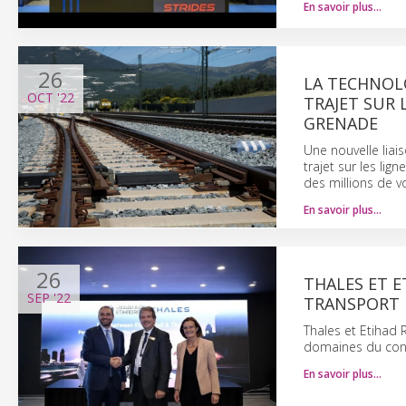
En savoir plus…
26
LA TECHNOL
OCT
'22
TRAJET SUR 
GRENADE
Une nouvelle lia
trajet sur les lig
des millions de 
En savoir plus…
26
THALES ET E
SEP
'22
TRANSPORT 
Thales et Etihad 
domaines du contr
En savoir plus…