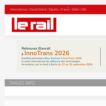
International
Deutschland
España
France
Italia
USA
THALES INFO