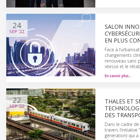
24
SALON INNOT
SEP
'22
CYBERSÉCURI
EN PLUS CO
Face à l’urbanisa
changements clima
renouveau sans p
vitesse et le réta
En savoir plus…
22
THALES ET 
SEP
'22
TECHNOLOGI
DES TRANSPO
Dans le cadre de 
travers l’initiati
génération) qui a