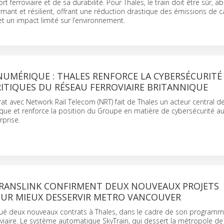
ort ferroviaire et de sa durabilité. Pour Thales, le train doit être sûr, a
rmant et résilient, offrant une réduction drastique des émissions de 
et un impact limité sur l’environnement.
UMÉRIQUE : THALES RENFORCE LA CYBERSÉCURITÉ
ITIQUES DU RÉSEAU FERROVIAIRE BRITANNIQUE
t avec Network Rail Telecom (NRT) fait de Thales un acteur central de
que et renforce la position du Groupe en matière de cybersécurité au
rprise.
TRANSLINK CONFIRMENT DEUX NOUVEAUX PROJETS
OUR MIEUX DESSERVIR METRO VANCOUVER
ibué deux nouveaux contrats à Thales, dans le cadre de son program
viaire. Le système automatique SkyTrain, qui dessert la métropole de