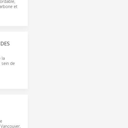
bordable,
carbone et
 DES
 la
 sein de
me
 Vancouver,