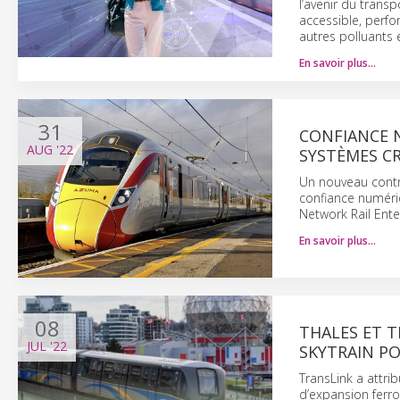
l’avenir du transp
accessible, perfo
autres polluants 
En savoir plus…
31
CONFIANCE N
AUG
'22
SYSTÈMES CR
Un nouveau contra
confiance numéri
Network Rail Ente
En savoir plus…
08
THALES ET 
JUL
'22
SKYTRAIN P
TransLink a attr
d’expansion ferro