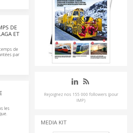
MPS DE
LAGA ET
e temps de
runtées par
E
Rejoignez nos 155 000 followers (pour
IMP)
s les
que.
MEDIA KIT