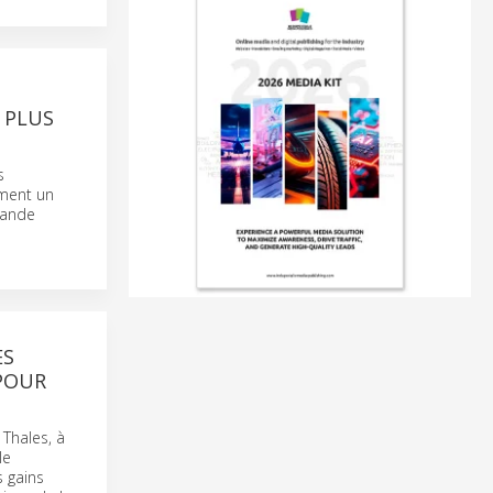
 PLUS
s
ement un
rande
ES
POUR
 Thales, à
le
s gains