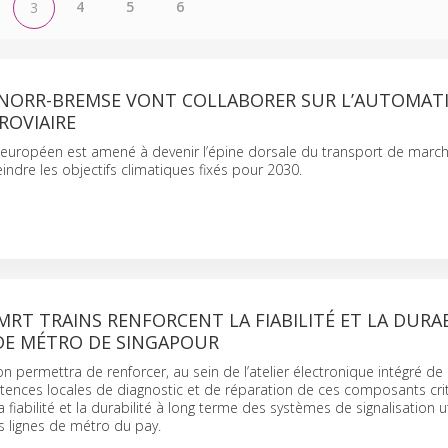
4
5
6
3
KNORR-BREMSE VONT COLLABORER SUR L’AUTOMAT
ROVIAIRE
re européen est amené à devenir l’épine dorsale du transport de marc
eindre les objectifs climatiques fixés pour 2030.
MRT TRAINS RENFORCENT LA FIABILITÉ ET LA DURAB
 DE MÉTRO DE SINGAPOUR
on permettra de renforcer, au sein de l’atelier électronique intégré d
tences locales de diagnostic et de réparation de ces composants cri
a fiabilité et la durabilité à long terme des systèmes de signalisation ut
s lignes de métro du pay.