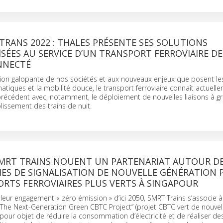
RANS 2022 : THALES PRÉSENTE SES SOLUTIONS
SÉES AU SERVICE D’UN TRANSPORT FERROVIAIRE DE
NNECTÉ
tion galopante de nos sociétés et aux nouveaux enjeux que posent le
tiques et la mobilité douce, le transport ferroviaire connaît actuell
récédent avec, notamment, le déploiement de nouvelles liaisons à g
blissement des trains de nuit.
SMRT TRAINS NOUENT UN PARTENARIAT AUTOUR D
ES DE SIGNALISATION DE NOUVELLE GÉNÉRATION 
RTS FERROVIAIRES PLUS VERTS À SINGAPOUR
leur engagement « zéro émission » d’ici 2050, SMRT Trains s’associe à
ve “The Next-Generation Green CBTC Project” (projet CBTC vert de nouvel
 pour objet de réduire la consommation d’électricité et de réaliser de