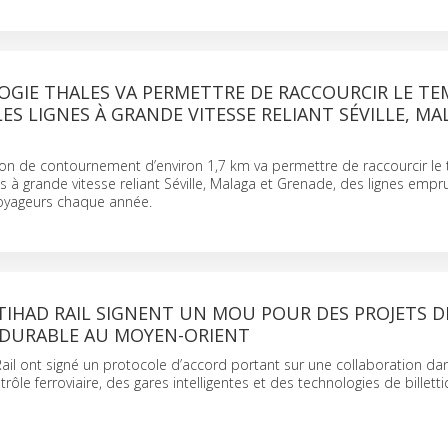
OGIE THALES VA PERMETTRE DE RACCOURCIR LE TE
LES LIGNES À GRANDE VITESSE RELIANT SÉVILLE, MA
ison de contournement d’environ 1,7 km va permettre de raccourcir l
nes à grande vitesse reliant Séville, Malaga et Grenade, des lignes emp
voyageurs chaque année.
TIHAD RAIL SIGNENT UN MOU POUR DES PROJETS D
DURABLE AU MOYEN-ORIENT
Rail ont signé un protocole d’accord portant sur une collaboration dan
ôle ferroviaire, des gares intelligentes et des technologies de billetti