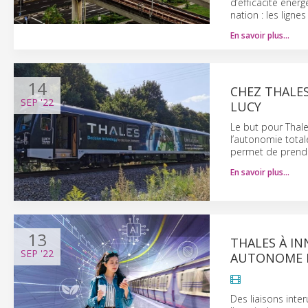
d’efficacité énerg
nation : les lign
En savoir plus…
14
CHEZ THALE
SEP
'22
LUCY
Le but pour Thale
l’autonomie total
permet de prendr
En savoir plus…
13
THALES À IN
SEP
'22
AUTONOME D
Des liaisons inter