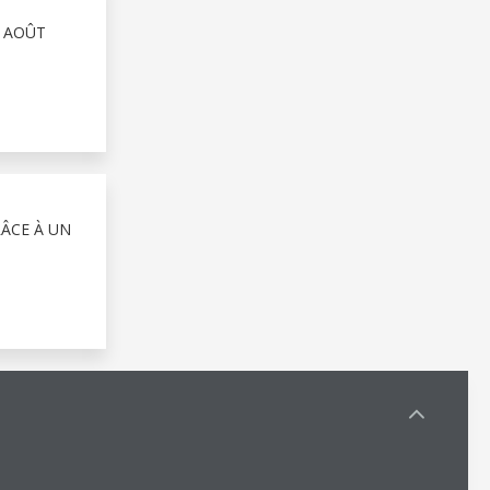
4 AOÛT
RÂCE À UN