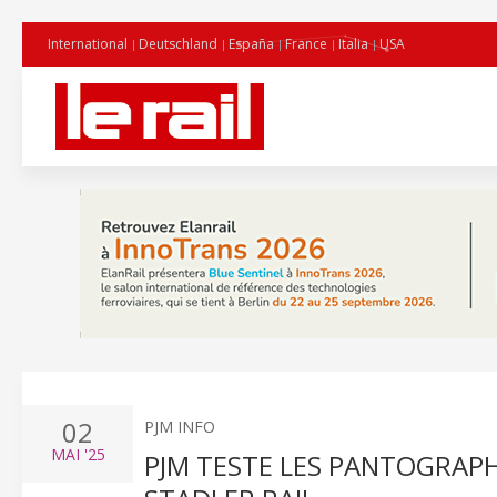
International
Deutschland
España
France
Italia
USA
02
PJM INFO
MAI
'25
PJM TESTE LES PANTOGRAPHE