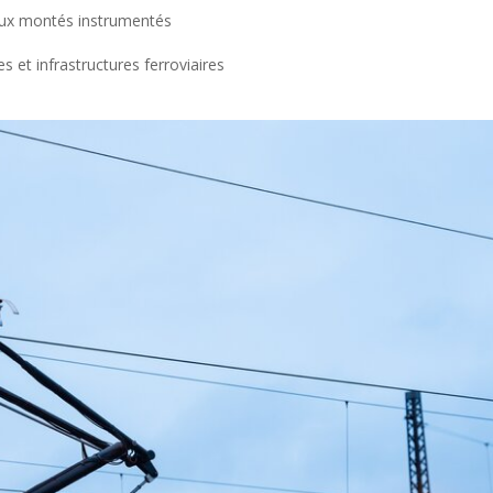
eux montés instrumentés
et infrastructures ferroviaires