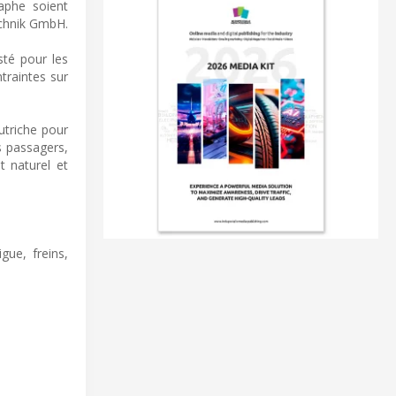
aphe soient
echnik GmbH.
sté pour les
traintes sur
utriche pour
 passagers,
t naturel et
gue, freins,