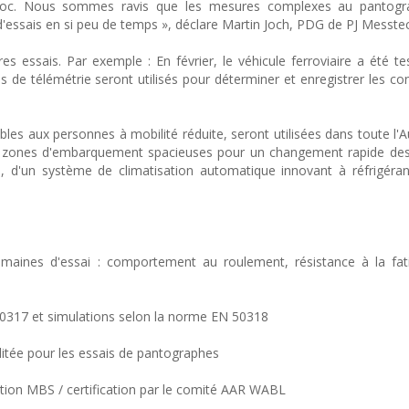
accroc. Nous sommes ravis que les mesures complexes au pantogr
 d'essais en si peu de temps », déclare Martin Joch, PDG de PJ Messt
s essais. Par exemple : En février, le véhicule ferroviaire a été te
s de télémétrie seront utilisés pour déterminer et enregistrer les con
es aux personnes à mobilité réduite, seront utilisées dans toute l'A
de zones d'embarquement spacieuses pour un changement rapide des
, d'un système de climatisation automatique innovant à réfrigéran
maines d'essai : comportement au roulement, résistance à la fati
317 et simulations selon la norme EN 50318
ditée pour les essais de pantographes
tion MBS / certification par le comité AAR WABL