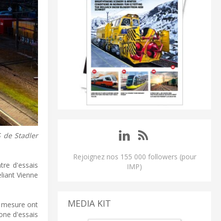
 de Stadler
Rejoignez nos 155 000 followers (pour
tre d'essais
IMP)
liant Vienne
MEDIA KIT
e mesure ont
one d'essais