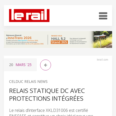
lerail.com
20
MARS
'25
CELDUC RELAIS NEWS
RELAIS STATIQUE DC AVEC
PROTECTIONS INTÉGRÉES
Le relais d’interface XKLD31006 est certifié
EN50155 et constitue un choix idéal pour une