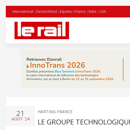
International
Deutschland
España
France
Italia
USA
21
HARTING FRANCE
AOÛT
'24
LE GROUPE TECHNOLOGIQUE