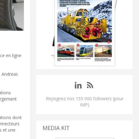
ce en ligne
e Andreas
ations
Rejoignez nos 155 000 followers (pour
hargement
IMP)
mations dont
onnecteurs
MEDIA KIT
s et une