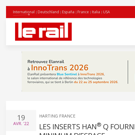
International
Deutschland
España
France
Italia
USA
19
HARTING FRANCE
AVR.
'22
®
LES INSERTS HAN
Q FOURN