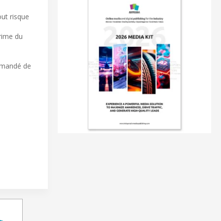
out risque
prime du
ommandé de