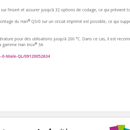
 l’insert et assurer jusqu’à 32 options de codage, ce qui prévient t
®
 montage du Han
Q5/0 sur un circuit imprimé est possible, ce qui sup
érature pour des utilisations jusqu’à 200 °C. Dans ce cas, il est rec
®
e la gamme Han Inox
3A
5-0-Male-QL/09120052634