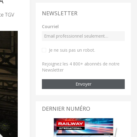
À
NEWSLETTER
tte TGV
Courriel
Je ne suis pas un robot
.
Rejoignez les 4 800+ abonnés de notre
Newsletter
Envoyer
DERNIER NUMÉRO