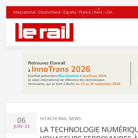
International
Deutschland
España
France
Italia
USA
06
HITACHI RAIL NEWS
JUIN
'23
LA TECHNOLOGIE NUMÉRIQUE