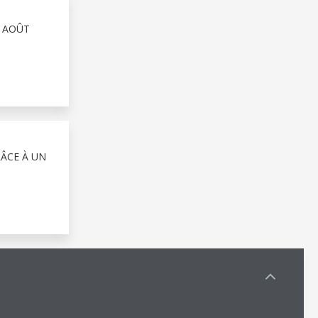
4 AOÛT
RÂCE À UN