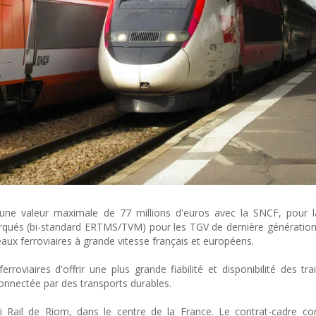
'une valeur maximale de 77 millions d'euros avec la SNCF, pour l
rqués (bi-standard ERTMS/TVM) pour les TGV de dernière génératio
aux ferroviaires à grande vitesse français et européens.
oviaires d'offrir une plus grande fiabilité et disponibilité des tra
onnectée par des transports durables.
hi Rail de Riom, dans le centre de la France. Le contrat-cadre c