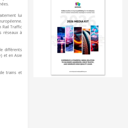
nées.
itement lui
 européenne.
Rail Traffic
s réseaux à
e différents
) et en Asie
e trains et