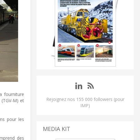
a fourniture
Rejoignez nos 155 000 followers (pour
n (TGV-M) et
IMP)
ins pour les
MEDIA KIT
omprend des