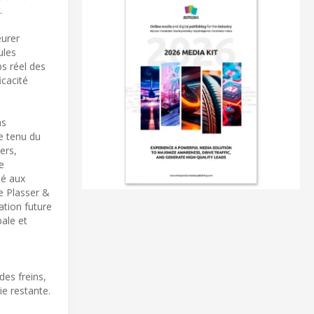
.
eurer
ules
ps réel des
icacité
ns
te tenu du
ers,
e
té aux
e Plasser &
tion future
ale et
es freins,
ie restante.