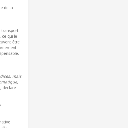
e de la
 transport
 ce qui le
peuvent être
sbordement
ispensable.
dises, mais
tomatique,
,
déclare
s
mative
alia