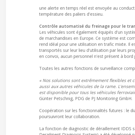
une alerte en temps réel est envoyée au conducte
température des paliers d'essieu.
Contrôle automatisé du freinage pour le tr
Les véhicules sont également équipés d'un systè
de marchandises en Europe. Ce système est compat
rend idéal pour une utilisation en trafic mixte. Il
transportés sur leur lieu d'utilisation par leurs
en convoi, aucun personnel n'est présent à bord p
Toutes les autres fonctions de surveillance compl
« Nos solutions sont extrêmement flexibles et
aussi aux autres véhicules de la rame. L'ensemb
est disponible pour tous les véhicules ferrovi
Günter Petschnig, PDG de PJ Monitoring GmbH.
Coopération sur les fonctionnalités futures : le 
poursuivront leur collaboration.
La fonction de diagnostic de déraillement IDDS s
Derailment Diagnosis System) a été développé pa