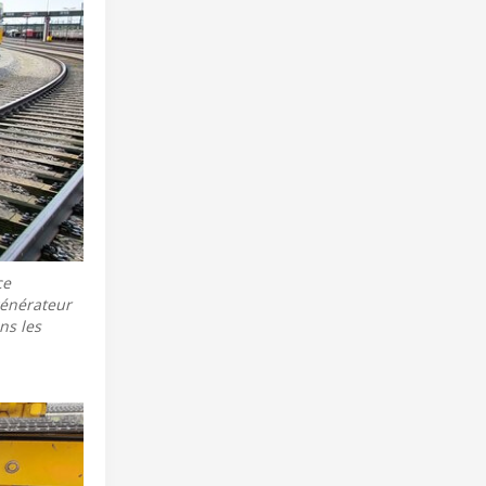
ce
générateur
ns les