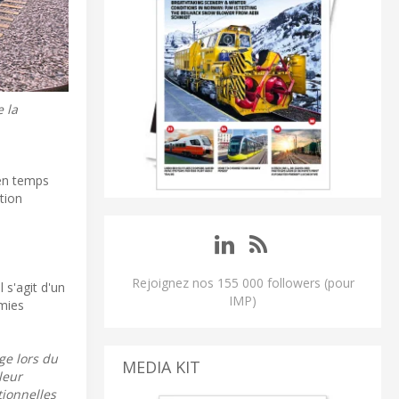
 la
 en temps
tion
Rejoignez nos 155 000 followers (pour
 s'agit d'un
IMP)
émies
ge lors du
MEDIA KIT
leur
tionnelles