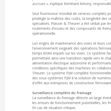
accrues »
, explique Bernhard Antony, responsab
Seul fournisseur mondial de services complets po
privilégie la maîtrise des coûts, la longévité des 
spécialisés. Plasser & Theurer a été séduit par l
roulements d'essieu et des composants de freinage
opérationnelle.
Les engins de maintenance des voies et leurs com
l'environnement exigeant des opérations ferroviai
temps limité imparti sur les voies. Ce système faci
permettant ainsi une transition rapide vers le ch
alimentation électrique autonome et performante 
conditions spécifiques des machines en collabor
Theurer. Le système PJM complète fonctionnelle
des sous-systèmes PJM à la solution de numérisat
d'offrir aux entreprises de construction ferroviai
Surveillance complète du freinage
La surveillance du freinage détecte un large éve
les erreurs de fonctionnement potentielles, les fr
En cas de situation critique,