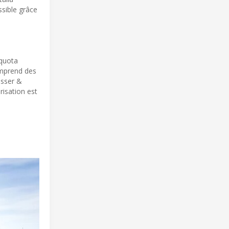
ssible grâce
 quota
omprend des
asser &
risation est