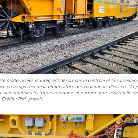
té modernisées et intègrent désormais le contrôle et la surveillan
ance en temps réel de la température des roulements d'essieu. Un 
e alimentation électrique autonome et performante, essentielle da
. Crédit : PJM, gratuit