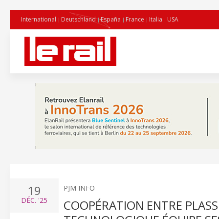
International
Deutschland
España
France
Italia
USA
19
PJM INFO
DÉC.
'25
COOPÉRATION ENTRE PLASSE