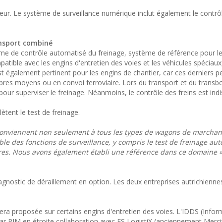
ur. Le système de surveillance numérique inclut également le contrôl
ansport combiné
me de contrôle automatisé du freinage, système de référence pour le
ible avec les engins d'entretien des voies et les véhicules spéciaux,
 est également pertinent pour les engins de chantier, car ces derniers 
 propres moyens ou en convoi ferroviaire. Lors du transport et du tran
our superviser le freinage. Néanmoins, le contrôle des freins est ind
ètent le test de freinage.
 conviennent non seulement à tous les types de wagons de marchan
le des fonctions de surveillance, y compris le test de freinage au
aires. Nous avons également établi une référence dans ce domaine »
diagnostic de déraillement en option. Les deux entreprises autrichienne
era proposée sur certains engins d'entretien des voies. L'IDDS (Infor
r PJM en étroite collaboration avec FS LogistiX (anciennement Mercit