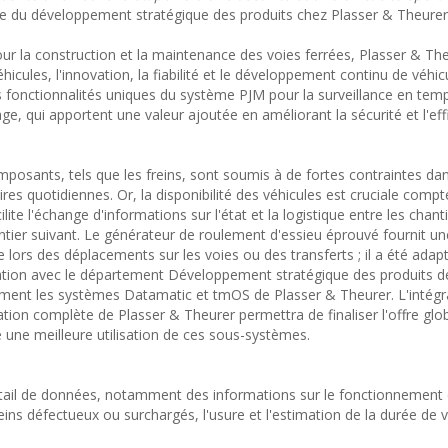
le du développement stratégique des produits chez Plasser & Theurer
ur la construction et la maintenance des voies ferrées, Plasser & Th
véhicules, l'innovation, la fiabilité et le développement continu de véhic
es fonctionnalités uniques du système PJM pour la surveillance en tem
, qui apportent une valeur ajoutée en améliorant la sécurité et l'eff
posants, tels que les freins, sont soumis à de fortes contraintes da
res quotidiennes. Or, la disponibilité des véhicules est cruciale comp
lite l'échange d'informations sur l'état et la logistique entre les chanti
antier suivant. Le générateur de roulement d'essieu éprouvé fournit un
lors des déplacements sur les voies ou des transferts ; il a été adap
ation avec le département Développement stratégique des produits d
ment les systèmes Datamatic et tmOS de Plasser & Theurer. L'intégra
ion complète de Plasser & Theurer permettra de finaliser l'offre glob
re une meilleure utilisation de ces sous-systèmes.
ntail de données, notamment des informations sur le fonctionnement d
eins défectueux ou surchargés, l'usure et l'estimation de la durée de v