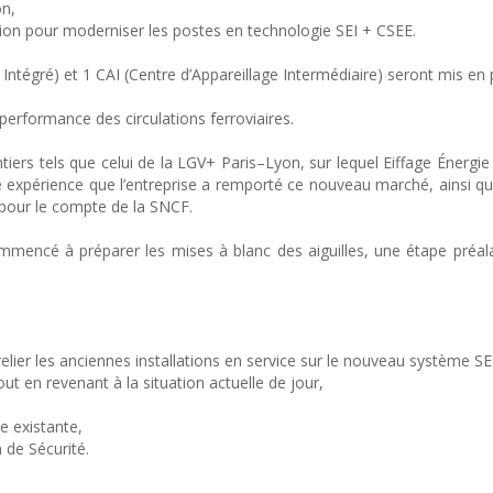
on,
sation pour moderniser les postes en technologie SEI + CSEE.
ntégré) et 1 CAI (Centre d’Appareillage Intermédiaire) seront mis en 
a performance des circulations ferroviaires.
antiers tels que celui de la LGV+ Paris–Lyon, sur lequel Eiffage Énerg
ette expérience que l’entreprise a remporté ce nouveau marché, ainsi q
 pour le compte de la SNCF.
mencé à préparer les mises à blanc des aiguilles, une étape préala
relier les anciennes installations en service sur le nouveau système SEI
t en revenant à la situation actuelle de jour,
e existante,
 de Sécurité.