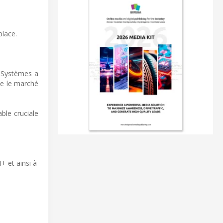
place.
ie Systèmes a
ue le marché
ble cruciale
+ et ainsi à