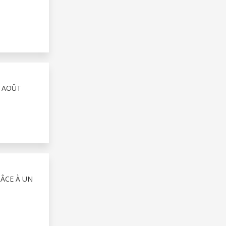
4 AOÛT
RÂCE À UN