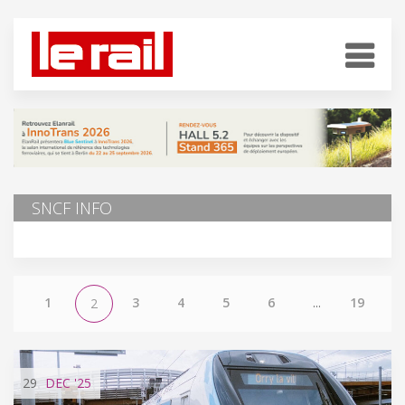
SNCF INFO
1
3
4
5
6
...
19
2
29
DEC
'25