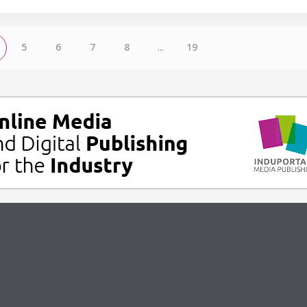
5
6
7
8
...
19