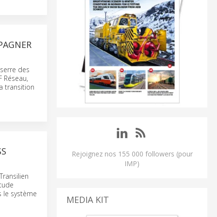
MPAGNER
 serre des
F Réseau,
 transition
SS
Rejoignez nos 155 000 followers (pour
IMP)
Transilien
étude
ns le système
MEDIA KIT