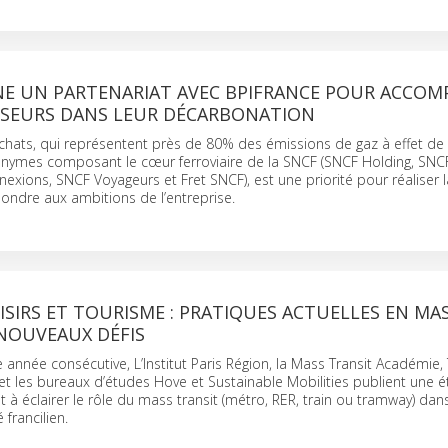
GNE UN PARTENARIAT AVEC BPIFRANCE POUR ACCO
SSEURS DANS LEUR DÉCARBONATION
chats, qui représentent près de 80% des émissions de gaz à effet de
onymes composant le cœur ferroviaire de la SNCF (SNCF Holding, SNC
ions, SNCF Voyageurs et Fret SNCF), est une priorité pour réaliser la
ondre aux ambitions de l’entreprise.
OISIRS ET TOURISME : PRATIQUES ACTUELLES EN MA
 NOUVEAUX DÉFIS
 année consécutive, L’Institut Paris Région, la Mass Transit Académie, 
t les bureaux d’études Hove et Sustainable Mobilities publient une 
nt à éclairer le rôle du mass transit (métro, RER, train ou tramway) da
 francilien.