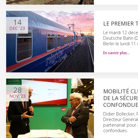
14
LE PREMIER 
DEC
'23
Le mardi 12 déce
Deutsche Bahn (DB)
Berlin le lundi 1
En savoir plus…
28
MOBILITÉ CL
NOV
'23
DE LA SÉCUR
CONFONDUE
Didier Bollecker,
Directeur Généra
partenariat pour 
confondues.