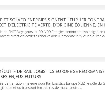
E ET SOLVEO ENERGIES SIGNENT LEUR 1ER CONTRA
ECT D’ÉLECTRICITÉ VERTE, D’ORIGINE ÉOLIENNE, EN
liale de SNCF Voyageurs, et SOLVEO Energies annoncent avoir signé e
’achat direct d’électricité renouvelable (Corporate PPA) d’une durée d
XÉCUTIF DE RAIL LOGISTICS EUROPE SE RÉORGANIS
 SES ENJEUX FUTURS
e de transition majeure pour Rail Logistics Europe (RLE), le pôle du
ogistique et du transport ferroviaires de marchandises.