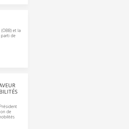
(ÖBB) et la
 parti de
FAVEUR
BILITÉS
 Président
ion de
obilités