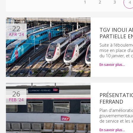
1
2
3
4
22
TGV INOUI A
APR
'24
PARTIELLE EN
Suite à l’éboulem
mise en place d’un
du 10 janvier, et 
En savoir plus…
26
PRÉSENTATIO
FEB
'24
FERRAND
Plan d'améliorati
gouvernementaux et
de service et les 
En savoir plus…