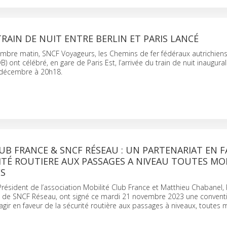
TRAIN DE NUIT ENTRE BERLIN ET PARIS LANCÉ
mbre matin, SNCF Voyageurs, les Chemins de fer fédéraux autrichiens 
 ont célébré, en gare de Paris Est, l’arrivée du train de nuit inaugural
1 décembre à 20h18.
UB FRANCE & SNCF RÉSEAU : UN PARTENARIAT EN 
ITÉ ROUTIERE AUX PASSAGES A NIVEAU TOUTES MO
S
 Président de l’association Mobilité Club France et Matthieu Chabanel,
l de SNCF Réseau, ont signé ce mardi 21 novembre 2023 une convent
agir en faveur de la sécurité routière aux passages à niveaux, toutes m