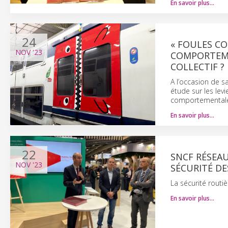
En savoir plus…
24
« FOULES C
NOV
'23
COMPORTEME
COLLECTIF ?
A l’occasion de 
étude sur les levi
comportementale
En savoir plus…
22
SNCF RÉSEAU
NOV
'23
SÉCURITÉ D
La sécurité routi
En savoir plus…