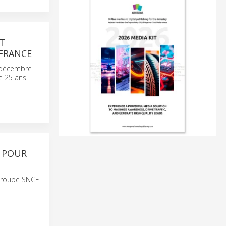
T
 FRANCE
n décembre
e 25 ans.
E POUR
 Groupe SNCF