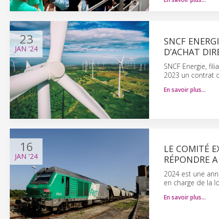
23
SNCF ENERGI
JAN
'24
D’ACHAT DIR
SNCF Energie, fi
2023 un contrat d
En savoir plus…
16
LE COMITÉ E
JAN
'24
RÉPONDRE A
2024 est une anné
en charge de la l
En savoir plus…