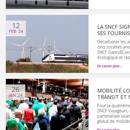
12
LA SNCF SI
FEB
'24
SES FOURNI
Décarboner les a
cinq sociétés an
SNCF Gares&Connex
écologique et rép
En savoir plus…
26
MOBILITÉ L
JAN
'24
TRANSIT ET
Pour la quatrième
SNCF Voyageurs, e
partenariale visa
global de mobilité
En savoir plus…