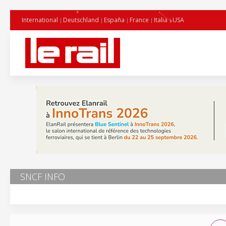
International
Deutschland
España
France
Italia
USA
SNCF INFO