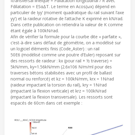
ftransversal linéique = Fdilatation longitudinal / R avec
Fdilatation = ESαΔT. Le terme en Acos(ωx) dépend en
particulier de Iyy’ (moment quadratique du rail suivant l’axe
yy’) et la raideur rotative de l’attache K exprimé en kN/rad.
Dans cette publication on retiendra la valeur de K comme
étant égale à 100kN/rad.
Afin de vérifier la formule pour la courbe dite « parfaite »,
c’est-à-dire sans défaut de géométrie, on a modélisé sur
un logiciel éléments finis (Code_Aster) : un rail
50E6 (modélisé comme une poutre d’Euler) reposant sur
des ressorts de raideur : kx (pour rail + ½ traverse) =
5kN/mm, ky=1.56kN/mm (2.6x106 N/m/ml pour des
traverses bétons stabilisées avec un profil de ballast
normal ou renforcé) et kz = 100kN/mm, krx = 1N/rad
(raideur impactant la torsion du rail), kry = 1N/rad
(impactant la flexion verticale) et krz = 100kN/rad
(impactant la flexion transversale). Les ressorts sont
espacés de 60cm dans cet exemple :