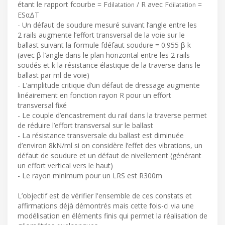
étant le rapport fcourbe = F
/ R avec F
=
dilatation
dilatation
ESαΔT
- Un défaut de soudure mesuré suivant l’angle entre les
2 rails augmente l’effort transversal de la voie sur le
ballast suivant la formule fdéfaut soudure = 0.955 β k
(avec β l’angle dans le plan horizontal entre les 2 rails
soudés et k la résistance élastique de la traverse dans le
ballast par ml de voie)
- L’amplitude critique d’un défaut de dressage augmente
linéairement en fonction rayon R pour un effort
transversal fixé
- Le couple d’encastrement du rail dans la traverse permet
de réduire l’effort transversal sur le ballast
- La résistance transversale du ballast est diminuée
d’environ 8kN/ml si on considère l’effet des vibrations, un
défaut de soudure et un défaut de nivellement (générant
un effort vertical vers le haut)
- Le rayon minimum pour un LRS est R300m
L’objectif est de vérifier l'ensemble de ces constats et
affirmations déjà démontrés mais cette fois-ci via une
modélisation en éléments finis qui permet la réalisation de