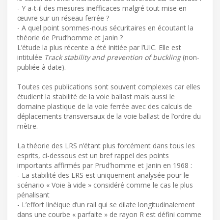
- Y a-t-il des mesures inefficaces malgré tout mise en
œuvre sur un réseau ferrée ?
- A quel point sommes-nous sécuritaires en écoutant la
théorie de Prud’homme et Janin ?
L’étude la plus récente a été initiée par l’UIC. Elle est
intitulée
Track stability and prevention of buckling
(non-
publiée à date).
Toutes ces publications sont souvent complexes car elles
étudient la stabilité de la voie ballast mais aussi le
domaine plastique de la voie ferrée avec des calculs de
déplacements transversaux de la voie ballast de l’ordre du
mètre.
La théorie des LRS n’étant plus forcément dans tous les
esprits, ci-dessous est un bref rappel des points
importants affirmés par Prud’homme et Janin en 1968 :
- La stabilité des LRS est uniquement analysée pour le
scénario « Voie à vide » considéré comme le cas le plus
pénalisant
- L’effort linéique d’un rail qui se dilate longitudinalement
dans une courbe « parfaite » de rayon R est défini comme