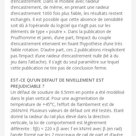
d’encastrement. Dans le modèle avec raideur
d’encastrement, de même, en prenant une raideur
d’encastrement 1000 fois plus faible, les résultats restent
inchangés. Il est possible que cette absence de sensibilité
soit dû à l’opérande du logiciel qui n’agit pas sur les
éléments de type « poutre ». Dans la publication de
Prud’homme et Janin, d’une part, l’impact du couple
d’encastrement intervient en fixant l’hypothèse d’une très
faible rotation. D’autre part, ces 2 publications n’explicitent
pas l’impact d’une raideur d’encastrement nulle (lié à du
jeu dans l’attache). Il s’agit du seul paramètre sur lequel
cette publication ne tire pas de conclusion ferme.
EST-CE QU’UN DEFAUT DE NIVELLEMENT EST
PREJUDICIABLE ?
Un défaut de soudure de 0.5mm en pointe a été modélisé
dans le plan vertical. Pour une augmentation de
température de +45°C, l’effort de flambement est de
266N/ml. Plusieurs valeurs de défaut ont été testés. Etant
donné la raideur du rail plus élevé dans la direction
verticale, la loi de comportement est légèrement
différente : f(β) = 220 x β avec f en kN/ml avec β (en rad)
l’angle formé par les 2 morceaux de rail de part et d’autre