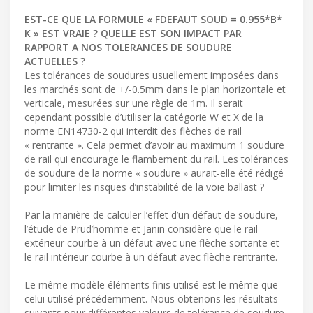
EST-CE QUE LA FORMULE « FDEFAUT SOUD = 0.955*Β*
K » EST VRAIE ? QUELLE EST SON IMPACT PAR
RAPPORT A NOS TOLERANCES DE SOUDURE
ACTUELLES ?
Les tolérances de soudures usuellement imposées dans
les marchés sont de +/-0.5mm dans le plan horizontale et
verticale, mesurées sur une règle de 1m. Il serait
cependant possible d’utiliser la catégorie W et X de la
norme EN14730-2 qui interdit des flèches de rail
« rentrante ». Cela permet d’avoir au maximum 1 soudure
de rail qui encourage le flambement du rail. Les tolérances
de soudure de la norme « soudure » aurait-elle été rédigé
pour limiter les risques d’instabilité de la voie ballast ?
Par la manière de calculer l’effet d’un défaut de soudure,
l’étude de Prud’homme et Janin considère que le rail
extérieur courbe à un défaut avec une flèche sortante et
le rail intérieur courbe à un défaut avec flèche rentrante.
Le même modèle éléments finis utilisé est le même que
celui utilisé précédemment. Nous obtenons les résultats
suivants pour différentes valeurs de tolérance de soudure