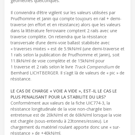
géométries quelconques.
Il conviendra d’être vigilent sur les valeurs utilisées par
Prud’homme et Janin qui compte toujours en rail + demi-
traverse (en effort et en résistance) alors que les valeurs
dans la littérature ferroviaire comptent 2 rails avec une
traverse complète. On retiendra que la résistance
transversale d’une demi-voie ballast stabilisée avec
« traverses mixtes » est de 5.9kN/ml (une demi-traverse et
1 rails selon la publication de Prud’homme et Janin), soit
11.8kN/ml de voie complète et de 15kN/ml pour
1 traverse et 2 rails selon le livre
Track Compendium
de
Bernhard LICHTBERGER. Il s’agit là de valeurs de « pic » de
résistance.
LE CAS DE CHARGE « VOIE A VIDE », EST-IL LE CAS LE
PLUS PENALISANT POUR LA STABILITE DU LRS?
Conformément aux valeurs de la fiche UIC774-3, la
résistance longitudinale de la voie non-chargée bien
entretenue est de 20kN/ml et de 60kN/ml lorsque la voie
est chargée (sous-entendu à 23tonnes/essieu). Le
chargement du matériel roulant apporte donc une « sur-
résistance » de +40kN/ml.