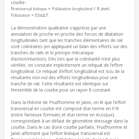
courbe :
f
= F
/ R avec
transversal linéique
dilatation longitudinal
F
= ESαΔT.
dilatation
La démonstration qualitative s’apprécie par une
annulation de proche en proche des forces de dilatation
longitudinales tant que les tranches élémentaires de rail
sont colinéaires (en appliquant un bilan des efforts sur des
tranches de rails et le principe mécanique
d’action/réaction). Dès lors que la colinéarité n’est plus
vérifiée, on constate implicitement un reliquat de l’effort
longitudinal. Ce reliquat d’effort longitudinal est issu de la
résultante non-nul des efforts longitudinaux pour une
tranche de rail. Cette résultante est identique sur
l’ensemble de la courbe pour un rayon R constant.
Dans la théorie de Prud’homme et Janin, on lit que l’effort
transversal en courbe est composé d’un terme en F/R
(notre fameuse formule) et d’un terme en Acos(ωx)
correspondant à un défaut de géométrie dressage dans la
courbe. Dans le cas d’une courbe parfaite, Prud’homme et
Janin affirment que l’effort linéique transversal est