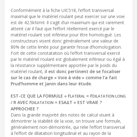
Conformément à la fiche UIC518, l’effort transversal
maximal que le matériel roulant peut exercer sur une voie
est de 42.5kN/ml. Il s’agit d’un maximum qui est rarement
atteint car il faut que l’effort réellement exercé par le
matériel roulant soit inférieur pour être homologué. Les
constructeurs visent donc généralement une valeur de
80% de cette limite pour garantir l’essai d’homologation.
Fort de cette constatation où l’effort transversal exercé
par le matériel roulant est globalement inférieur ou égal à
la résistance supplémentaire apportée par le poids du
matériel roulant,
il est donc pertinent de se focaliser
sur le cas de charge « Voie à vide » comme l’a fait
Prud’homme et Janin dans leur étude.
EST-CE QUE LA FORMULE « F
= F
LATERAL
DILATATION LONG
/ R AVEC F
= ESΑΔT » EST VRAIE ?
DILATATION
APPROCHEE ?
Dans la grande majorité des notes de calcul visant à
démontrer la stabilité de la voie, on trouve une formule,
généralement non-démontrée, qui relie l’effort transversal
à l’effort de dilatation longitudinal et au rayon de la