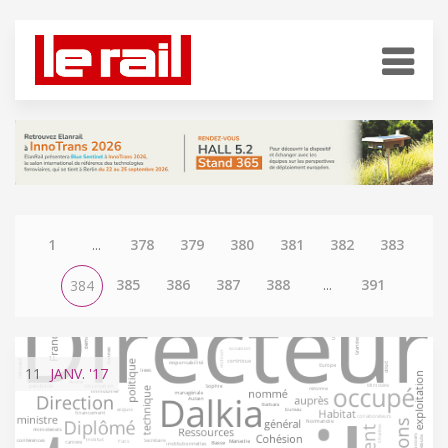
1
...
378
379
380
381
382
383
385
386
387
388
...
391
384
11
JANV.
'17