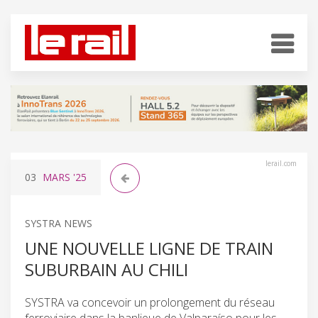
lerail.com
03
MARS
'25
SYSTRA NEWS
UNE NOUVELLE LIGNE DE TRAIN
SUBURBAIN AU CHILI
SYSTRA va concevoir un prolongement du réseau
ferroviaire dans la banlieue de Valparaíso pour les