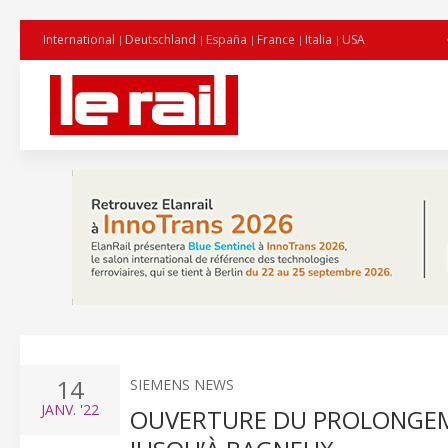
International
Deutschland
España
France
Italia
USA
14
SIEMENS NEWS
JANV.
'22
OUVERTURE DU PROLONGEME