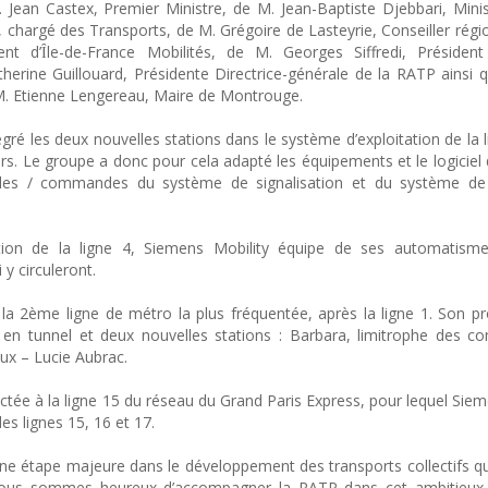
 Jean Castex, Premier Ministre, de M. Jean-Baptiste Djebbari, Mini
, chargé des Transports, de M. Grégoire de Lasteyrie, Conseiller régi
ent d’Ȋle-de-France Mobilités, de M. Georges Siffredi, Président
erine Guillouard, Présidente Directrice-générale de la RATP ains
M. Etienne Lengereau, Maire de Montrouge.
gré les deux nouvelles stations dans le système d’exploitation de la l
rs. Le groupe a donc pour cela adapté les équipements et le logiciel
les / commandes du système de signalisation et du système de
ation de la ligne 4, Siemens Mobility équipe de ses automatism
 y circuleront.
 la 2ème ligne de métro la plus fréquentée, après la ligne 1. Son 
 en tunnel et deux nouvelles stations : Barbara, limitrophe des 
ux – Lucie Aubrac.
tée à la ligne 15 du réseau du Grand Paris Express, pour lequel Siem
s lignes 15, 16 et 17.
ne étape majeure dans le développement des transports collectifs q
. Nous sommes heureux d’accompagner la RATP dans cet ambitieux p