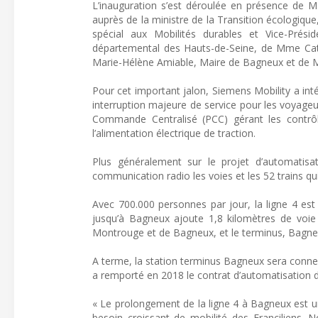
L’inauguration s’est déroulée en présence de M.
auprès de la ministre de la Transition écologique
spécial aux Mobilités durables et Vice-Présid
départemental des Hauts-de-Seine, de Mme Cath
Marie-Hélène Amiable, Maire de Bagneux et de 
Pour cet important jalon, Siemens Mobility a inté
interruption majeure de service pour les voyageu
Commande Centralisé (PCC) gérant les contrô
l’alimentation électrique de traction.
Plus généralement sur le projet d’automatis
communication radio les voies et les 52 trains qui
Avec 700.000 personnes par jour, la ligne 4 est
jusqu’à Bagneux ajoute 1,8 kilomètres de voie
Montrouge et de Bagneux, et le terminus, Bagne
A terme, la station terminus Bagneux sera connec
a remporté en 2018 le contrat d’automatisation de
« Le prolongement de la ligne 4 à Bagneux est u
besoin croissant de mobilité des Franciliens