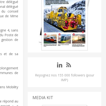
stre délégué
onal délégué
 du conseil
i que de Mme
igne 4, sans
 du Poste de
 gestion de
es et de sa
prolongement
communes de
Rejoignez nos 155 000 followers (pour
IMP)
ens Mobility
MEDIA KIT
ui répond au
rojet. », a