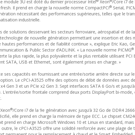
®
®
e module 3U est doté du dernier processeur Intel
Xeon
/Core i7 de 
®
fresh. Il prend en charge la nouvelle norme CompactPCI
Serial, PI
génération nécessitant des performances supérieures, telles que le tra
atisation industrielle.
 de solutions desservant les secteurs ferroviaire, aérospatial et de l
ne technologie de nouvelle génération permettant une insertion et des 
 hautes performances et de fiabilité continue », explique Eric Kao, Ge
®
mmunication & Public Sector d’ADLINK. « La nouvelle norme PICMG
te la plus rapide, la plus polyvalente et la plus rentable utilisant PCI
ent SATA, USB et Ethernet, sont également prises en charge. »
 ses capacités en fournissant une entrée/sortie arrière directe sur l
 option. Le cPCI-A3525 offre des options de débit de données avec de
4 Gen 3 et un PCIe x2 Gen 3. Sept interfaces SATA 6 Go/s et jusqu’à 
re. L’entrée/sortie frontale comprend deux ports DisplayPort bi-mode,
.
®
Xeon
/Core i7 de la 9e génération avec jusqu’à 32 Go de DDR4 266
cifié, elle prend en charge la mémoire de type ECC. Le chipset CM2
it prend en charge Microsoft Windows 10 et Linux en standard, mais
 outre, le cPCI-A3525 offre une solidité renforcée avec une plage de
port permanent pour le remplacement à chaud et le Smart Embedded