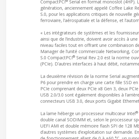
®
CompactPCI
Serial en format monoslot (4HP). L
génération, anciennement appelé Coffee Lake Re
S.0, pour les applications critiques de nouvelle 
ferroviaire, l’aérospatiale et la défense, et l’autom
« Les intégrateurs de systèmes et les fournisseurs
ainsi que de l’industrie, doivent avoir accès à u
niveau faciles tout en offrant une combinaison de
Manager de l’unité commerciale Networking, Co
®
S.0 CompactPCI
Serial Rev 2.0 est la norme ouver
(PCIe). D’autres interfaces à haut débit, notamm
La deuxième révision de la norme Serial augmente
P6 pour prendre en charge une carte fille SSD en
PCIe comprenant deux PCIe x8 Gen 3, deux PCIe x
USB 2.0/3.0 sont également disponibles à l’arriè
connecteurs USB 3.0, deux ports Gigabit Ethernet
®
La lame héberge un processeur multicœur Intel
double canal SODIMM et, selon le processeur spé
UEFI AMI et double mémoire flash SPI de 128 Mb
d’autres systèmes d’exploitation sur demande. En
de fonctionnement allant de 0 à +60 °C, un sup