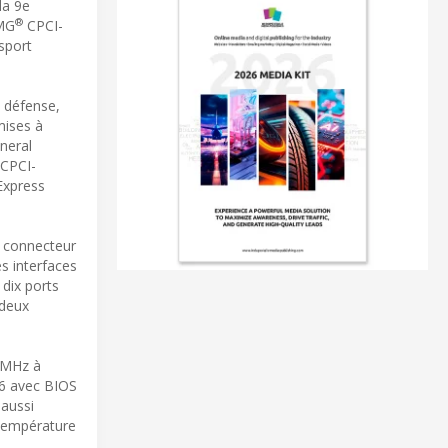
la 9e
®
CMG
CPCI-
nsport
a défense,
mises à
neral
CPCI-
 Express
e connecteur
s interfaces
dix ports
 deux
6MHz à
46 avec BIOS
 aussi
 température