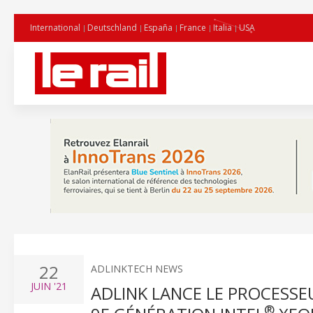
International
Deutschland
España
France
Italia
USA
22
ADLINKTECH NEWS
JUIN
'21
ADLINK LANCE LE PROCESS
®