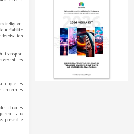
rs indiquant
ur fiabilité
odernisation
du transport
ectement les
sure que les
es en termes
 des chaînes
é permet aux
s prévisible