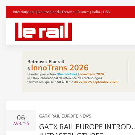
International
Deutschland
España
France
Italia
USA
06
GATX RAIL EUROPE NEWS
AVR.
'26
GATX RAIL EUROPE INTRODU