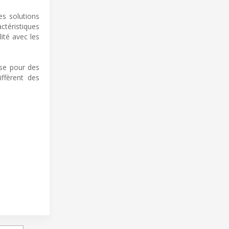
es solutions
téristiques
ité avec les
sse pour des
iffèrent des