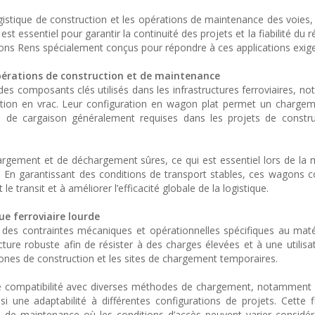
logistique de construction et les opérations de maintenance des voies,
t essentiel pour garantir la continuité des projets et la fiabilité du
gons Rens spécialement conçus pour répondre à ces applications exig
opérations de construction et de maintenance
s composants clés utilisés dans les infrastructures ferroviaires, n
uction en vrac. Leur configuration en wagon plat permet un chargeme
es de cargaison généralement requises dans les projets de constr
rgement et de déchargement sûres, ce qui est essentiel lors de la 
s. En garantissant des conditions de transport stables, ces wagons c
 transit et à améliorer l’efficacité globale de la logistique.
ue ferroviaire lourde
t des contraintes mécaniques et opérationnelles spécifiques au matér
ure robuste afin de résister à des charges élevées et à une utilisa
zones de construction et les sites de chargement temporaires.
 compatibilité avec diverses méthodes de chargement, notamment l
 une adaptabilité à différentes configurations de projets. Cette fle
s de maintenance où les conditions d’accès peuvent varier considé