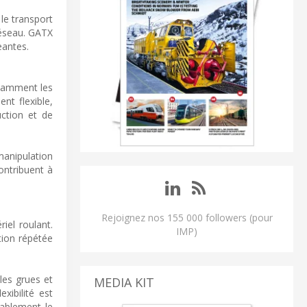
 le transport
 réseau. GATX
eantes.
otamment les
nt flexible,
uction et de
manipulation
ontribuent à
Rejoignez nos 155 000 followers (pour
iel roulant.
IMP)
tion répétée
es grues et
MEDIA KIT
xibilité est
rablement le