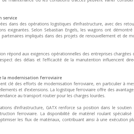
 service
ées dans des opérations logistiques d’infrastructure, avec des retou
s exigeantes. Selon Sebastian Engels, les wagons ont démontré le
es partenaires impliqués dans des projets de renouvellement et de m
ion répond aux exigences opérationnelles des entreprises chargées 
espect des délais et l’efficacité de la manutention influencent dir
 la modernisation ferroviaire
nt clé des efforts de modernisation ferroviaire, en particulier à me
ellements et d’extensions. La logistique ferroviaire offre des avantag
pendance au transport routier pour les charges lourdes.
tions d’infrastructure, GATX renforce sa position dans le soutien
uction ferroviaire. La disponibilité de matériel roulant spécialis
ptimiser les flux de matériaux, contribuant ainsi à une exécution plu