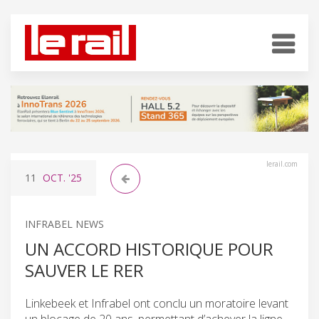
lerail.com
11
OCT.
'25
INFRABEL NEWS
UN ACCORD HISTORIQUE POUR
SAUVER LE RER
Linkebeek et Infrabel ont conclu un moratoire levant
un blocage de 20 ans, permettant d’achever la ligne