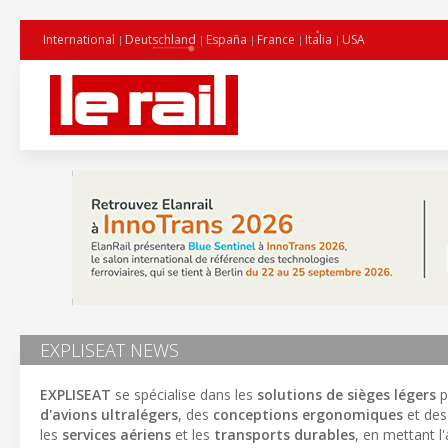
International
Deutschland
España
France
Italia
USA
EXPLISEAT NEWS
EXPLISEAT
se spécialise dans les
solutions de sièges légers
p
d'avions ultralégers
, des
conceptions ergonomiques
et de
les
services aériens
et les
transports durables
, en mettant l