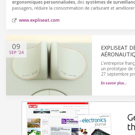
ergonomiques personnalisées
, des
systèmes de surveillanc
passagers, réduire la consommation de carburant et améliorer l
www.expliseat.com
09
EXPLISEAT D
SEP
'24
AÉRONAUTIQ
L'entreprise fran
un prototype de si
27 septembre pr
En savoir plus…