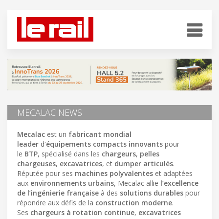
MECALAC NEWS
Mecalac
est un
fabricant mondial
leader
d'
équipements compacts innovants
pour
le
BTP
, spécialisé dans les
chargeurs
,
pelles
chargeuses
,
excavatrices
, et
dumper articulés
.
Réputée pour ses
machines polyvalentes
et adaptées
aux
environnements urbains
, Mecalac allie
l’excellence
de l’ingénierie française
à des
solutions durables
pour
répondre aux défis de la
construction moderne
.
Ses
chargeurs à rotation continue
,
excavatrices