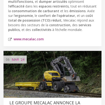
multifonctions
, et
dumper articulés
optimisent
l’
efficacité
dans les
espaces restreints
, tout en réduisant
la
consommation de carburant
et les
émissions
. Axée
sur l’
ergonomie
, le
confort de l’opérateur
, et un
coût
total de possession (TCO) réduit
, Mecalac répond aux
besoins des secteurs de la
construction
, des
services
publics
, et des
collectivités
à l’échelle mondiale.
www.mecalac.com
06
MAR
'24
LE GROUPE MECALAC ANNONCE LA