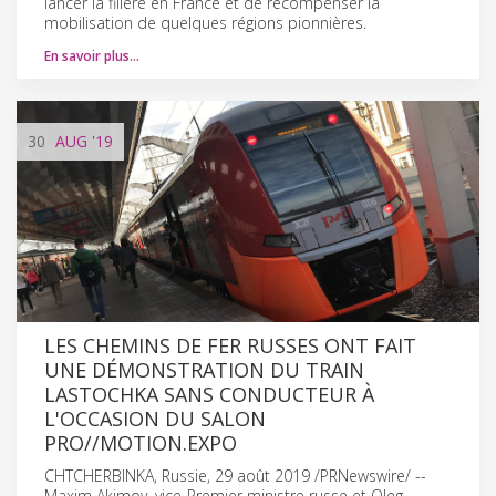
lancer la filière en France et de récompenser la
mobilisation de quelques régions pionnières.
En savoir plus…
30
AUG
'19
LES CHEMINS DE FER RUSSES ONT FAIT
UNE DÉMONSTRATION DU TRAIN
LASTOCHKA SANS CONDUCTEUR À
L'OCCASION DU SALON
PRO//MOTION.EXPO
CHTCHERBINKA, Russie, 29 août 2019 /PRNewswire/ --
Maxim Akimov, vice-Premier ministre russe et Oleg