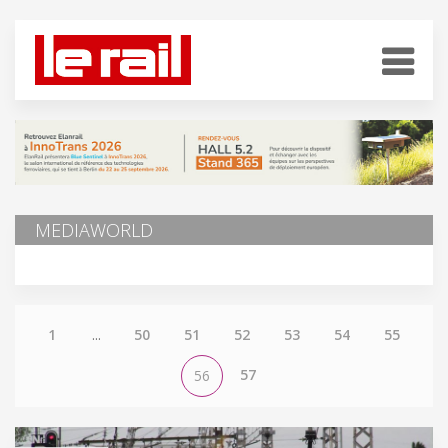
MEDIAWORLD
1
...
50
51
52
53
54
55
57
56