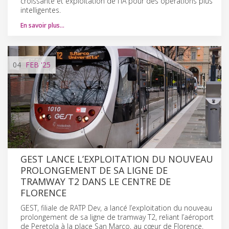
croissante et exploitation de l'IA pour des opérations plus
intelligentes.
En savoir plus…
04
FEB
'25
GEST LANCE L’EXPLOITATION DU NOUVEAU
PROLONGEMENT DE SA LIGNE DE
TRAMWAY T2 DANS LE CENTRE DE
FLORENCE
GEST, filiale de RATP Dev, a lancé l’exploitation du nouveau
prolongement de sa ligne de tramway T2, reliant l’aéroport
de Peretola à la place San Marco, au cœur de Florence.