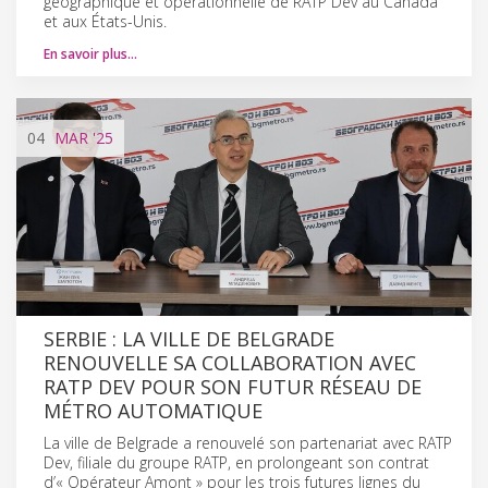
géographique et opérationnelle de RATP Dev au Canada
et aux États-Unis.
En savoir plus…
04
MAR
'25
SERBIE : LA VILLE DE BELGRADE
RENOUVELLE SA COLLABORATION AVEC
RATP DEV POUR SON FUTUR RÉSEAU DE
MÉTRO AUTOMATIQUE
La ville de Belgrade a renouvelé son partenariat avec RATP
Dev, filiale du groupe RATP, en prolongeant son contrat
d’« Opérateur Amont » pour les trois futures lignes du