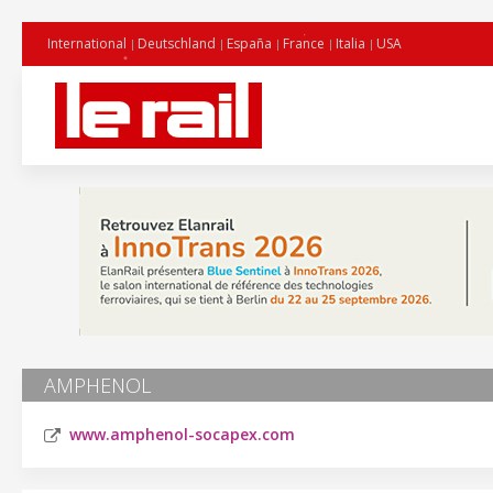
International
Deutschland
España
France
Italia
USA
AMPHENOL
www.amphenol-socapex.com