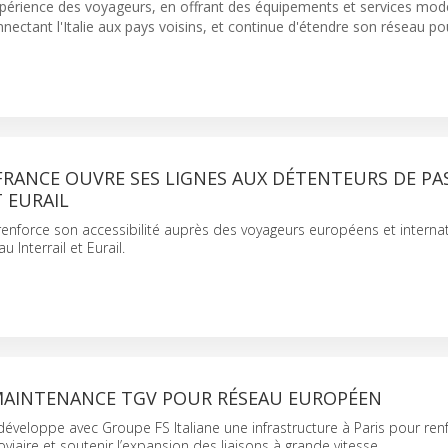
l'expérience des voyageurs, en offrant des équipements et services mo
nnectant l'Italie aux pays voisins, et continue d'étendre son réseau p
FRANCE OUVRE SES LIGNES AUX DÉTENTEURS DE PA
T EURAIL
 renforce son accessibilité auprès des voyageurs européens et interna
u Interrail et Eurail.
MAINTENANCE TGV POUR RÉSEAU EUROPÉEN
 développe avec Groupe FS Italiane une infrastructure à Paris pour renf
viaire et soutenir l’expansion des liaisons à grande vitesse.