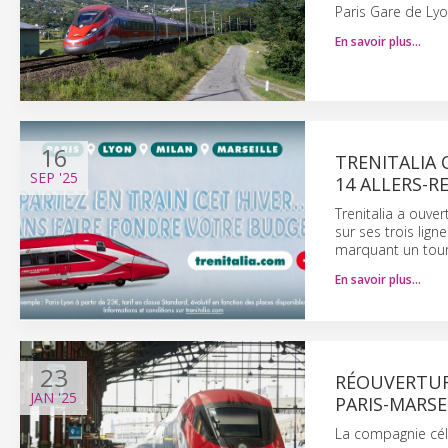
Paris Gare de Lyo
En savoir plus…
16
TRENITALIA 
SEP
'25
14 ALLERS-R
Trenitalia a ouve
sur ses trois lign
marquant un tour
En savoir plus…
23
RÉOUVERTURE
JAN
'25
PARIS-MARSE
La compagnie cél