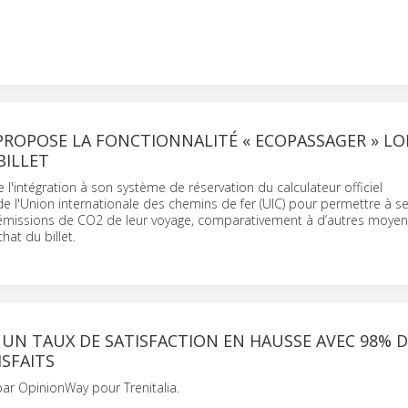
PROPOSE LA FONCTIONNALITÉ « ECOPASSAGER » LO
BILLET
 l'intégration à son système de réservation du calculateur officiel
e l'Union internationale des chemins de fer (UIC) pour permettre à s
 émissions de CO2 de leur voyage, comparativement à d’autres moye
hat du billet.
: UN TAUX DE SATISFACTION EN HAUSSE AVEC 98% 
ISFAITS
ar OpinionWay pour Trenitalia.