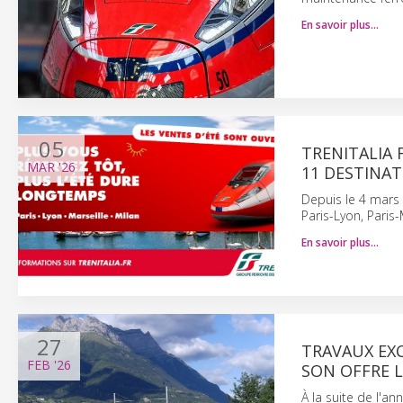
En savoir plus…
05
TRENITALIA 
MAR
'26
11 DESTINAT
Depuis le 4 mars 2
Paris-Lyon, Paris-
En savoir plus…
27
TRAVAUX EXC
FEB
'26
SON OFFRE L
À la suite de l'a