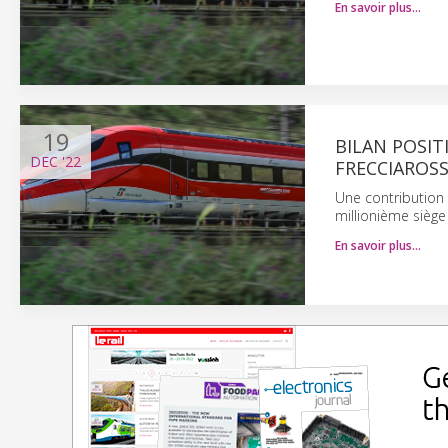
En savoir plus…
19
BILAN POSIT
DEC
'22
FRECCIAROSS
Une contribution 
millionième siège
En savoir plus…