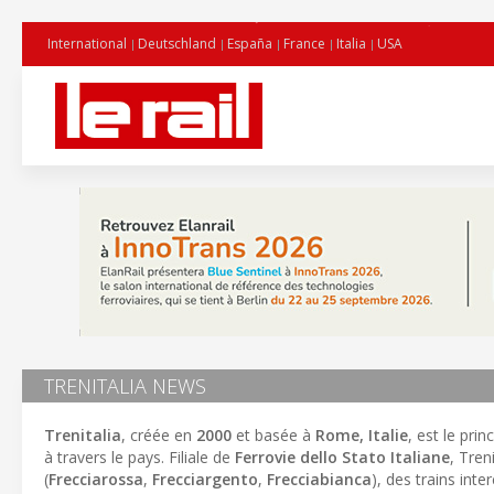
International
Deutschland
España
France
Italia
USA
TRENITALIA NEWS
Trenitalia
, créée en
2000
et basée à
Rome, Italie
, est le pri
à travers le pays. Filiale de
Ferrovie dello Stato Italiane
, Tren
(
Frecciarossa
,
Frecciargento
,
Frecciabianca
), des trains inter