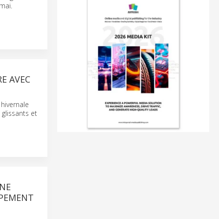
mai.
RE AVEC
 hivernale
 glissants et
GNE
PPEMENT