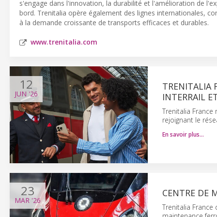
s'engage dans l'innovation, la durabilité et l'amélioration de 
bord. Trenitalia opère également des lignes internationales, co
à la demande croissante de transports efficaces et durables.
www.trenitalia.com
12
TRENITALIA 
JUN
'26
INTERRAIL E
Trenitalia France
rejoignant le résea
En savoir plus…
23
CENTRE DE 
MAR
'26
Trenitalia France
maintenance ferro