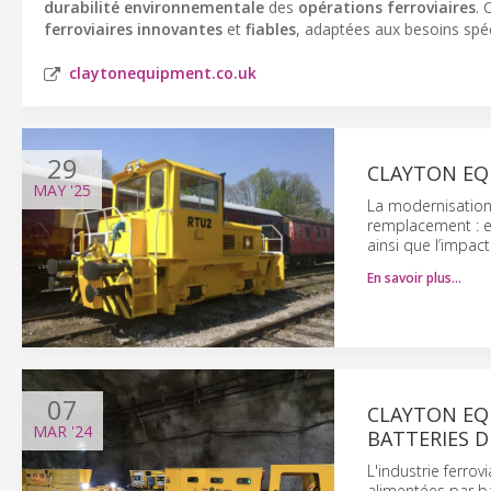
durabilité environnementale
des
opérations ferroviaires
. 
ferroviaires innovantes
et
fiables
, adaptées aux besoins spé
claytonequipment.co.uk
29
CLAYTON EQ
MAY
'25
La modernisation
remplacement : el
ainsi que l’impac
En savoir plus…
07
CLAYTON EQ
MAR
'24
BATTERIES 
L'industrie ferro
alimentées par b