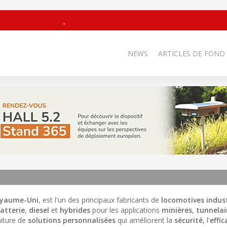
NEWS
ARTICLES DE FOND
oyaume-Uni
, est l'un des principaux fabricants de
locomotives indust
atterie
,
diesel
et
hybrides
pour les applications
minières
,
tunnelai
niture de
solutions personnalisées
qui améliorent la
sécurité
, l'
effic