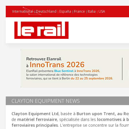
International
Deutschland
España
France
Italia
USA
CLAYTON EQUIPMENT NEWS
Clayton Equipment Ltd
, basée à
Burton upon Trent, au R
de
matériel ferroviaire
, spécialisée dans les
locomotives à b
ferroviaires principales
. L'entreprise se concentre sur la four