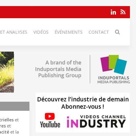
 ET ANALYSES
VIDÉOS
ÉVÉNEMENTS
CONTACT
Découvrez l’industrie de demain
Abonnez-vous !
rielles
et
res
et
acité
et la