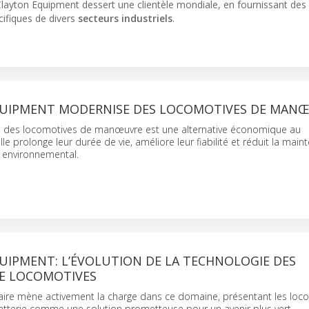
Clayton Equipment dessert une clientèle mondiale, en fournissant des
cifiques de divers
secteurs industriels
.
UIPMENT MODERNISE DES LOCOMOTIVES DE MAN
 des locomotives de manœuvre est une alternative économique au
le prolonge leur durée de vie, améliore leur fiabilité et réduit la mai
t environnemental.
UIPMENT: L’ÉVOLUTION DE LA TECHNOLOGIE DES
DE LOCOMOTIVES
viaire mène activement la charge dans ce domaine, présentant les loc
atterie comme une solution prometteuse pour un avenir plus vert.