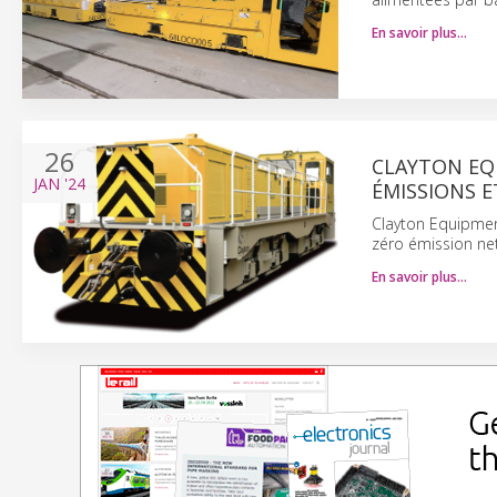
En savoir plus…
26
CLAYTON EQU
JAN
'24
ÉMISSIONS 
Clayton Equipment
zéro émission net
En savoir plus…