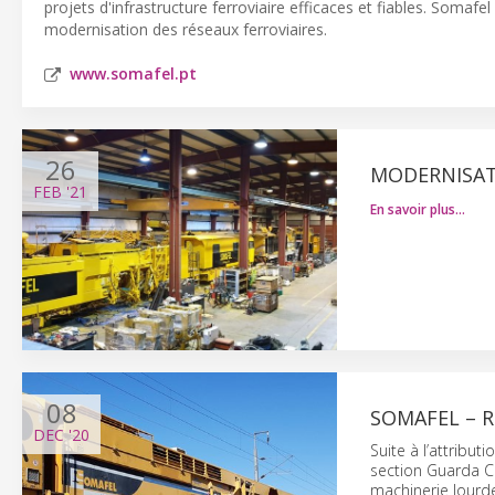
projets d'infrastructure ferroviaire efficaces et fiables. Somaf
modernisation des réseaux ferroviaires.
www.somafel.pt
26
MODERNISAT
FEB
'21
En savoir plus…
08
SOMAFEL – R
DEC
'20
Suite à l’attribut
section Guarda Cer
machinerie lourd